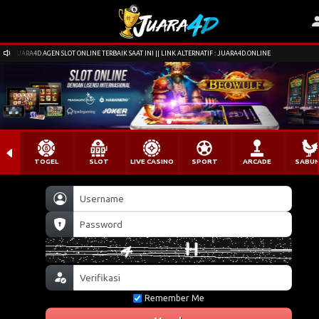
 JUARA4D AGEN SLOT ONLINE TERBAIK SAAT INI || LINK ALTERNATIF : JUARA4D.ONLINE
TOGEL
SLOT
LIVE CASINO
SPORT
ARCADE
SABU
Remember Me