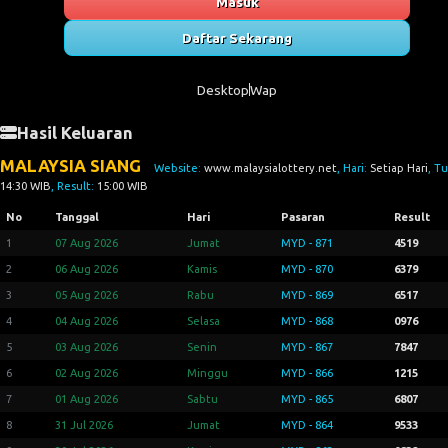
Masuk
Daftar Sekarang
Desktop
Wap
Hasil Keluaran
MALAYSIA SIANG
Website:
www.malaysialottery.net
, Hari:
Setiap Hari
, T
14:30 WIB
, Result:
15:00 WIB
No
Tanggal
Hari
Pasaran
Result
1
07 Aug 2026
Jumat
MYD - 871
4519
2
06 Aug 2026
Kamis
MYD - 870
6379
3
05 Aug 2026
Rabu
MYD - 869
6517
4
04 Aug 2026
Selasa
MYD - 868
0976
5
03 Aug 2026
Senin
MYD - 867
7847
6
02 Aug 2026
Minggu
MYD - 866
1215
7
01 Aug 2026
Sabtu
MYD - 865
6807
8
31 Jul 2026
Jumat
MYD - 864
9533