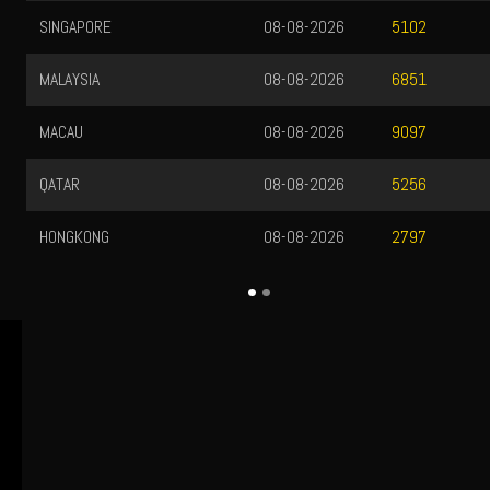
SINGAPORE
08-08-2026
5102
MALAYSIA
08-08-2026
6851
MACAU
08-08-2026
9097
QATAR
08-08-2026
5256
HONGKONG
08-08-2026
2797