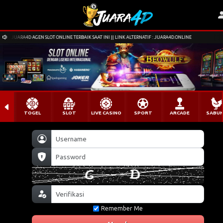
S JUARA4D AGEN SLOT ONLINE TERBAIK SAAT INI || LINK ALTERNATIF : JUARA4D.ONLINE
TOGEL
SLOT
LIVE CASINO
SPORT
ARCADE
SABU
Remember Me