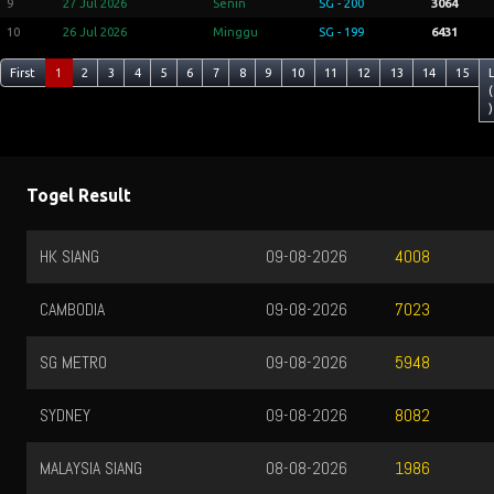
9
27 Jul 2026
Senin
SG - 200
3064
10
26 Jul 2026
Minggu
SG - 199
6431
First
1
2
3
4
5
6
7
8
9
10
11
12
13
14
15
(
)
Togel Result
HK SIANG
09-08-2026
4008
CAMBODIA
09-08-2026
7023
SG METRO
09-08-2026
5948
SYDNEY
09-08-2026
8082
MALAYSIA SIANG
08-08-2026
1986