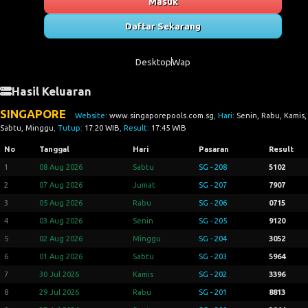
Masuk
Daftar Sekarang
Desktop
Wap
Hasil Keluaran
SINGAPORE
Website:
www.singaporepools.com.sg
, Hari:
Senin, Rabu, Kamis,
Sabtu, Minggu
, Tutup:
17:20 WIB
, Result:
17:45 WIB
No
Tanggal
Hari
Pasaran
Result
1
08 Aug 2026
Sabtu
SG - 208
5102
2
07 Aug 2026
Jumat
SG - 207
7907
3
05 Aug 2026
Rabu
SG - 206
0715
4
03 Aug 2026
Senin
SG - 205
9120
5
02 Aug 2026
Minggu
SG - 204
3052
6
01 Aug 2026
Sabtu
SG - 203
5964
7
30 Jul 2026
Kamis
SG - 202
3396
8
29 Jul 2026
Rabu
SG - 201
8813