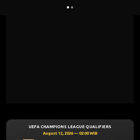
UEFA CHAMPIONS LEAGUE QUALIFIERS
August 12, 2026 — 02:00 WIB